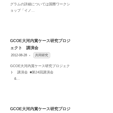
ョ
グラムの詳細については国際ワークシ
ョップ「イノ…
ン
研
究
GCOE大河内賞ケース研究プロジ
ェクト 講演会
セ
2012-08-28
OFO3_TESTIIR
共同研究
ン
GCOE大河内賞ケース研究プロジェク
ト 講演会 ■第24回講演会
タ
&…
ー
GCOE大河内賞ケース研究プロジ