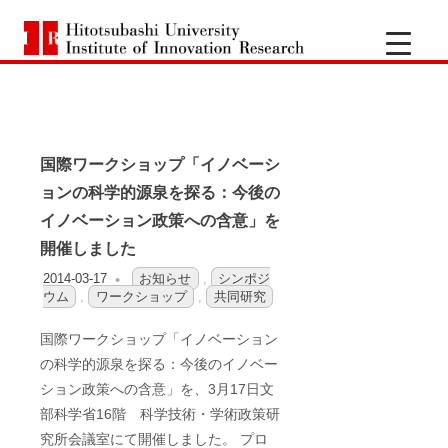
コ
一
カテゴリー:
共同研究
ン
Hitotsubashi
橋
テ
University
Institute
ン
of
大
Innovation
ツ
Research
へ
学
国際ワークショップ「イノベーシ
ス
ョンの科学的源泉を探る：今後の
キ
イ
イノベーション政策への含意」を
ッ
開催しました
ノ
プ
2014-03-17
OFO2_TESTIIR
お知らせ
,
シンポジ
ウム
,
ワークショップ
,
共同研究
ベ
国際ワークショップ「イノベーション
ー
の科学的源泉を探る：今後のイノベー
ション政策への含意」を、3月17日文
シ
部科学省16階 科学技術・学術政策研
究所会議室にて開催しました。 プロ