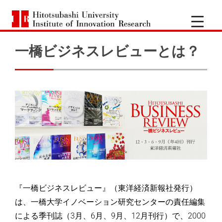
一
Hitotsubashi
橋
University
Institute
一橋ビジネスレビューとは？
of
大
Innovation
Research
学
イ
ノ
ベ
ー
『一橋ビジネスレビュー』（東洋経済新報社発行）
シ
は、一橋大学イノベーション研究センターの責任編集
による季刊誌（3月、6月、9月、12月刊行）で、2000