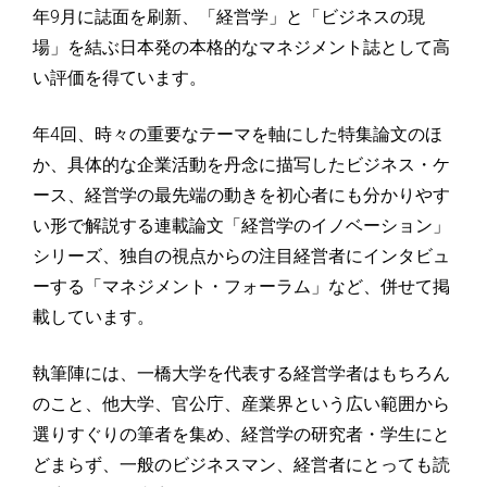
ョ
年9月に誌面を刷新、「経営学」と「ビジネスの現
場」を結ぶ日本発の本格的なマネジメント誌として高
ン
い評価を得ています。
研
年4回、時々の重要なテーマを軸にした特集論文のほ
究
か、具体的な企業活動を丹念に描写したビジネス・ケ
ース、経営学の最先端の動きを初心者にも分かりやす
セ
い形で解説する連載論文「経営学のイノベーション」
シリーズ、独自の視点からの注目経営者にインタビュ
ン
ーする「マネジメント・フォーラム」など、併せて掲
載しています。
タ
ー
執筆陣には、一橋大学を代表する経営学者はもちろん
のこと、他大学、官公庁、産業界という広い範囲から
選りすぐりの筆者を集め、経営学の研究者・学生にと
どまらず、一般のビジネスマン、経営者にとっても読