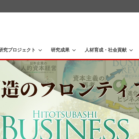
一
橋
大
研究プロジェクト
研究成果
人材育成・社会貢献
学
イ
ノ
ベ
ー
シ
ョ
ン
研