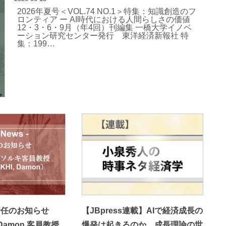
2026年夏号＜VOL.74 NO.1＞特集：知識創造のフ
ロンティア ー AI時代における人間らしさの価値
12・3・6・9月（年4回）刊編集 一橋大学イノベ
ーション研究センター発行 東洋経済新報社 特
集：199…
着任のお知らせ
【JBpress連載】AIで経済成長の
 Damon 客員教授
爆発は起きるのか…成長理論の世