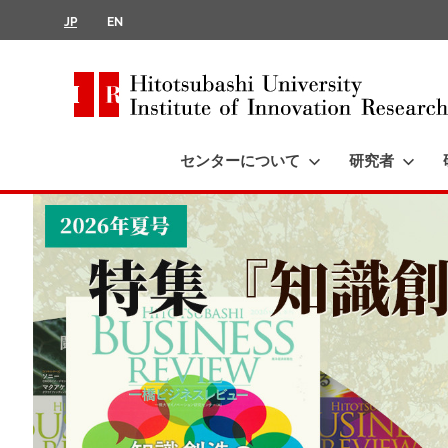
JP
EN
Hitotsubashi
University
センターについて
研究者
Institute
of
Innovation
Research