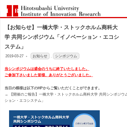
コ
一
ン
Hitotsubashi
橋
テ
University
Institute
【お知らせ】一橋大学・ストックホルム商科大
ン
of
大
Innovation
ツ
学 共同シンポジウム「イノベーション・エコシ
Research
へ
学
ステム」
ス
2019-03-27
OFO2_TESTIIR
お知らせ
,
シンポジウム
イ
キ
ッ
当シンポジウムは盛会のうちに終了いたしました。
ノ
プ
ご参加下さいました皆様、ありがとうございました。
ベ
当日の模様は以下のHPからご覧いただくことができます。
→ 【開催のご報告】一橋大学・ストックホルム商科大学 共同シンポジウ
ー
ション・エコシステム」
シ