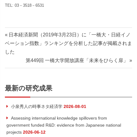
TEL: 03－3518－6531
投
前
日本経済新聞（2019年3月23日）に「一橋大・日経イノ
の
ベーション指数」ランキングを分析した記事が掲載されま
稿
記
した
ナ
事:
次
第449回 一橋大学開放講座「未来をひらく扉」
の
ビ
記
ゲ
事:
最新の研究成果
ー
小泉秀人の時事ネタ経済学
2026-08-01
シ
Assessing international knowledge spillovers from
ョ
government funded R&D: evidence from Japanese national
projects
2026-06-12