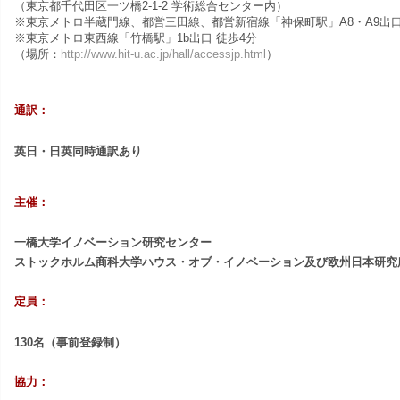
（東京都千代田区一ツ橋2-1-2 学術総合センター内）
※東京メトロ半蔵門線、都営三田線、都営新宿線
「神保町駅」A8・A9出
※東京メトロ東西線「竹橋駅」1b出口 徒歩4分
（場所：
http://www.hit-u.ac.jp/hall/accessjp.html
）
通訳：
英日・日英同時通訳あり
主催：
一橋大学イノベーション研究センター
ストックホルム商科大学ハウス・オブ・イノベーション及び欧州日本研究
定員：
130名（事前登録制）
協力：