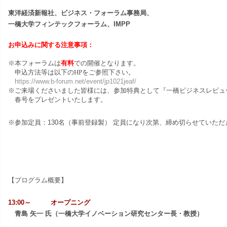
東洋経済新報社、ビジネス・フォーラム事務局、
一橋大学フィンテックフォーラム、IMPP
お申込みに関する注意事項：
※本フォーラムは
有料
での開催となります。
申込方法等は以下のHPをご参照下さい。
https://www.b-forum.net/event/jp1021jeaf/
※ご来場くださいました皆様には、参加特典として『一橋ビジネスレビュー
春号
を
プレゼントいたします。
※参加定員：
130名（事前登録製）
定員になり次第、締め切らせていただ
【プログラム概要】
13:00～ オープニング
青島 矢一 氏（一橋大学イノベーション研究センター長・教授）