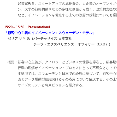
起業家
教育、スタートアップの成長資金、大企業のオープンイノ
ン、大学の戦
略的動きなどの多様な側面から描く。政策的支援や
など、イノベーショ
ンを促進する上での政府の役割についても議
15:20～15:50 Presentation4
「
顧客中心主義のイノベーション：スウェーデン・モデル
」
ゼリア サキ 氏（バーチャサイズ
日本支社
チーフ・エクスペリエンス・オフィサー（CXO））
概要：
顧客中心主義がテクノロジーとビジネスの世界を席巻し、顧客期
行動の理解がイノベーション・プロセスにとって不可欠となって
本講演では、スウェーデンと日本での経験に基づいて、顧客中心
論とデータ駆動型組織おけるその応用について解説する。その上
サイズのモデルと将来ビジョンを紹介する。