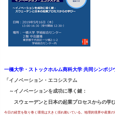
ョ
ン
研
究
セ
ン
一橋大学・ストックホルム商科大学 共同シンポジ
タ
「イノベーション・エコシステム
ー
～イノベーションを成功に導く鍵：
スウェーデンと日本の起業プロセスからの学
今日の経営を取り巻く環境は大きく揺れ動いている。地理的境界や産業の