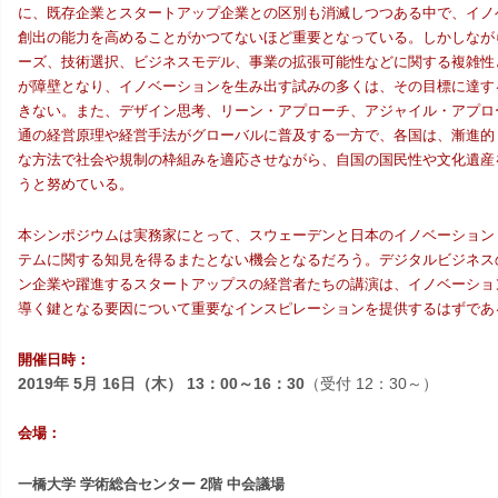
に、既存企業とスタートアップ企業との区別も消滅しつつある中で、イノ
創出の能力を高めることがかつてないほど重要となっている。しかしなが
ーズ、技術選択、ビジネスモデル、事業の拡張可能性などに関する複雑性
が障壁となり、イノベーションを生み出す試みの多くは、その目標に達す
きない。また、デザイン思考、リーン・アプローチ、アジャイル・アプロ
通の経営原理や経営手法がグローバルに普及する一方で、各国は、漸進的
な方法で社会や規制の枠組みを適応させながら、自国の国民性や文化遺産
うと努めている。
本シンポジウムは実務家にとって、スウェーデンと日本のイノベーション
テムに関する知見を得るまたとない機会となるだろう。デジタルビジネス
ン企業や躍進するスタートアップスの経営者たちの講演は、イノベーショ
導く鍵となる要因について重要なインスピレーションを提供するはずであ
開催日時：
2019
年
5
月
16
日（木）
13
：
00
～
16
：
30
（受付
12
：
30
～）
会場：
一橋大学 学術総合センター 2階 中会議場