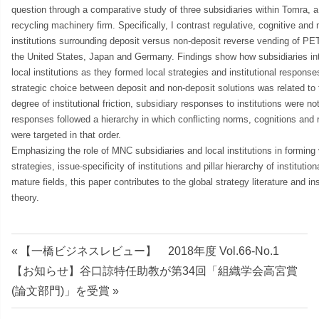
question through a comparative study of three subsidiaries within Tomra, 
recycling machinery firm. Specifically, I contrast regulative, cognitive and
institutions surrounding deposit versus non-deposit reverse vending of PE
the United States, Japan and Germany. Findings show how subsidiaries int
local institutions as they formed local strategies and institutional response
strategic choice between deposit and non-deposit solutions was related to 
degree of institutional friction, subsidiary responses to institutions were no
responses followed a hierarchy in which conflicting norms, cognitions and 
were targeted in that order.
Emphasizing the role of MNC subsidiaries and local institutions in forming 
strategies, issue-specificity of institutions and pillar hierarchy of institutio
mature fields, this paper contributes to the global strategy literature and ins
theory.
投
前
【一橋ビジネスレビュー】 2018年度 Vol.66-No.1
次
の
【お知らせ】谷口諒特任助教が第34回「組織学会高宮賞
稿
の
記
(論文部門)」を受賞
ナ
記
事: