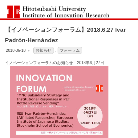
コ
一
ン
Hitotsubashi
橋
テ
University
Institute
【イノベーションフォーラム】2018.6.27 Ivar
ン
of
大
Innovation
ツ
Padrón-Hernández
Research
へ
学
2018-06-18
OFO2_TESTIIR
お知らせ
,
フォーラム
ス
イノベーションフォーラムのお知らせ 2018年6月27日
イ
キ
ッ
ノ
プ
ベ
ー
シ