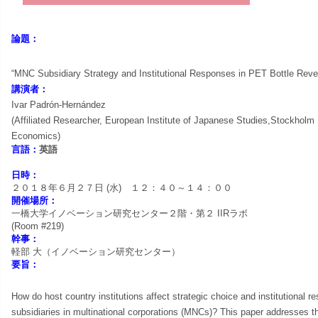
ョ
ン
論題：
研
“MNC Subsidiary Strategy and Institutional Responses in PET Bottle Rev
講演者：
究
Ivar Padrón-Hernández
(Affiliated Researcher, European Institute of Japanese Studies,Stockholm
セ
Economics
)
言語：
英語
ン
日時：
２０１８年６
月２７日 (水) １２：４０～１４：００
開催場所：
タ
一橋大学イノベーション研究センター２階・第２ IIRラボ
(Room #219)
ー
幹事：
軽部 大（イノベーション研究センター）
要旨：
How do host country institutions affect strategic choice and institutional 
subsidiaries in multinational corporations (MNCs)? This paper addresses 