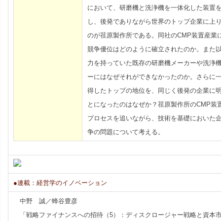
において、研磨機と洗浄機を一体化した装置
し、後発でありながら世界のトップ企業に上
のが荏原製作所である。同社のCMP装置産業
競争優位はどのように確立されたのか。また
力を持っていた既存の研磨機メーカーや洗浄
ーにはなぜそれができなかったのか。さらに
得したトップの地位を、同じく後発の企業に
とになったのはなぜか？荏原製作所のCMP装
プロセスを追いながら、技術を基礎においた
争の問題について考える。
●連載：経営学のイノベーション
中野 誠／蜂谷豊彦
「戦略ファイナンスへの招待（5）：ディスクロージャー戦略と資本