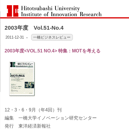
コ
一
ン
Hitotsubashi
橋
テ
University
Institute
2003年度 Vol.51-No.4
ン
of
大
Innovation
ツ
2011-12-31
OFO3_TESTIIR
一橋ビジネスレビュー
Research
へ
学
2003年度<VOL.51 NO.4> 特集：MOTを考える
ス
イ
キ
ッ
ノ
プ
ベ
ー
12・3・6・9月（年4回）刊
シ
編集 一橋大学イノベーション研究センター
発行 東洋経済新報社