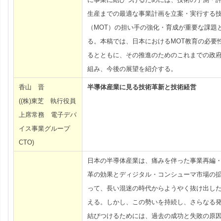
生産までの最適な事業計画を立案・実行する
（MOT）の担い手の強化・育成が重要な課題
る。本稿では、日本におけるMOT教育の必要
るとともに、その推進のためのこれまでの政
組み、今後の展望を紹介する。
香山 晋
半導体産業に見る技術革新と技術経営
((株)東芝 執行役員
上席常務 電子デバ
イス事業グループ
CTO)
日本の半導体産業は、痛みを伴った事業再編
革の効果とディジタル・コンシューマ市場の
って、長い混迷の時代からようやく抜け出し
える。しかし、この勢いを持続し、さらなる
結びつけるためには、過去の成功と失敗の原