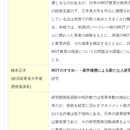
通じるものがあるが、日本のMOT教育が政府
の財政支援の下、工学系大学を中心に展開さ
している点は米国での取り組みと大きくかけ
る。本稿では、米国UCバークレー校のMOTプ
ムに携わった筆者の経験をもとに、米国のMO
と教育内容、その成果を検証するとともに、
MOT教育の現状についての問題点や課題につ
じる。
橋本正洋
MOTのすすめ－－産学連携による新たな人材
(経済産業省大学連
けて
携推進課長)
研究開発投資額や特許数では世界有数の地位
本だが、技術を経営に活かすマネジメント能
おける評価は低下傾向にある。日本の産業競
は製造業であり、その研究開発活動成果をよ
に事業に結びつけるためには、技術の予測・