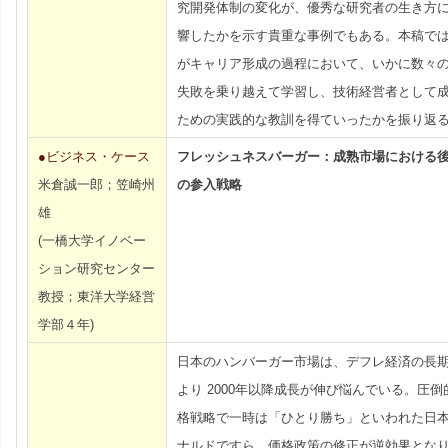
究開発体制の変化が、優秀な研究者の生き方
響したかを示す貴重な事例でもある。本稿で
がキャリア形成の過程において、いかに数々
失敗を乗り越えて学習し、技術経営者として
ための実践的な教訓を得ていったかを振り返
●ビジネス・ケース
フレッシュネスバーガー：成熟市場における
米倉誠一郎；笠崎州
の参入戦略
雄
(一橋大学イノベー
ション研究センター
教授；東洋大学経営
学部４年)
日本のハンバーガー市場は、デフレ経済の長
より 2000年以降成長が伸び悩んでいる。圧倒
格戦略で一時は「ひとり勝ち」といわれた日
ナルドですら、価格政策の修正が逆効果とな