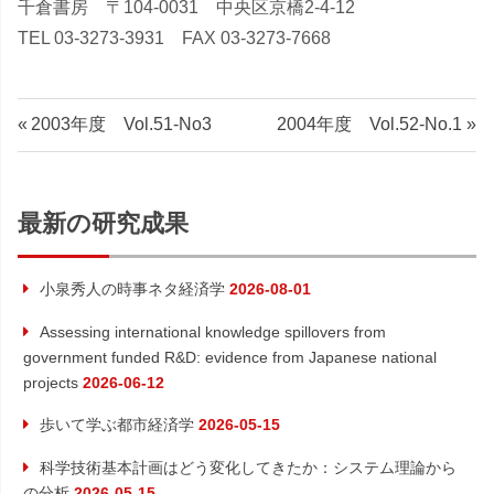
千倉書房 〒104-0031 中央区京橋2-4-12
TEL 03-3273-3931 FAX 03-3273-7668
投
前
次
2003年度 Vol.51-No3
2004年度 Vol.52-No.1
の
の
稿
記
記
ナ
事:
事:
最新の研究成果
ビ
小泉秀人の時事ネタ経済学
2026-08-01
ゲ
Assessing international knowledge spillovers from
ー
government funded R&D: evidence from Japanese national
projects
2026-06-12
シ
歩いて学ぶ都市経済学
2026-05-15
ョ
科学技術基本計画はどう変化してきたか：システム理論から
の分析
2026-05-15