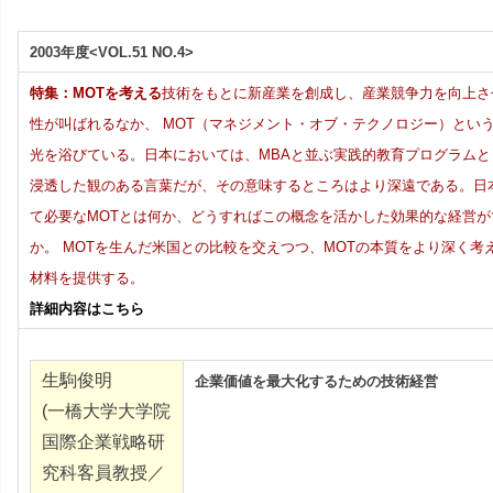
ョ
ン
2003年度<VOL.51 NO.4>
特集：MOTを考える
技術をもとに新産業を創成し、産業競争力を向上さ
研
性が叫ばれるなか、 MOT（マネジメント・オブ・テクノロジー）とい
光を浴びている。日本においては、MBAと並ぶ実践的教育プログラムと
究
浸透した観のある言葉だが、その意味するところはより深遠である。日
セ
て必要なMOTとは何か、どうすればこの概念を活かした効果的な経営が
か。 MOTを生んだ米国との比較を交えつつ、MOTの本質をより深く考
ン
材料を提供する。
詳細内容はこちら
タ
ー
生駒俊明
企業価値を最大化するための技術経営
(一橋大学大学院
国際企業戦略研
究科客員教授／