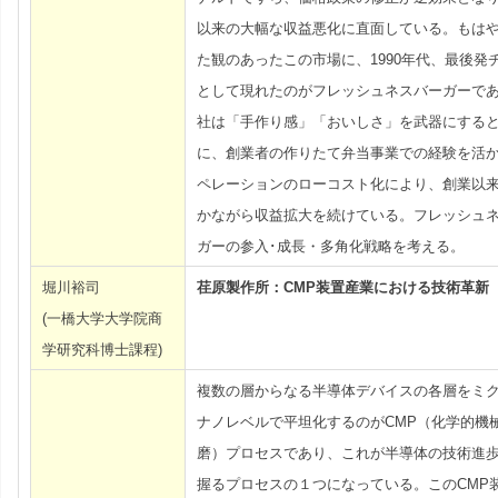
以来の大幅な収益悪化に直面している。もは
た観のあったこの市場に、1990年代、最後発
として現れたのがフレッシュネスバーガーで
社は「手作り感」「おいしさ」を武器にする
に、創業者の作りたて弁当事業での経験を活
ペレーションのローコスト化により、創業以
かながら収益拡大を続けている。フレッシュ
ガーの参入･成長・多角化戦略を考える。
堀川裕司
荏原製作所：CMP装置産業における技術革新
(一橋大学大学院商
学研究科博士課程)
複数の層からなる半導体デバイスの各層をミ
ナノレベルで平坦化するのがCMP（化学的機
磨）プロセスであり、これが半導体の技術進
握るプロセスの１つになっている。このCMP