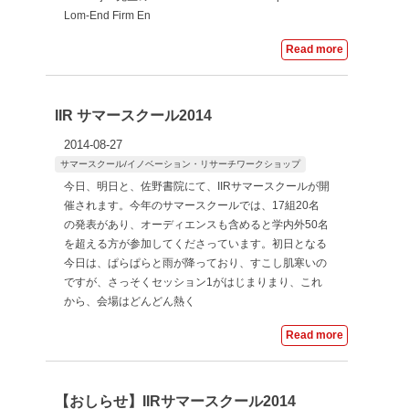
ョ
Lom-End Firm En
ン
Read more
研
IIR サマースクール2014
究
2014-08-27
サマースクール/イノベーション・リサーチワークショップ
セ
今日、明日と、佐野書院にて、IIRサマースクールが開
催されます。今年のサマースクールでは、17組20名
ン
の発表があり、オーディエンスも含めると学内外50名
を超える方が参加してくださっています。初日となる
今日は、ぱらぱらと雨が降っており、すこし肌寒いの
タ
ですが、さっそくセッション1がはじまりまり、これ
から、会場はどんどん熱く
ー
Read more
【おしらせ】IIRサマースクール2014