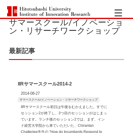
一
Hitotsubashi
橋
サマースクール/イノベーショ
University
Institute
ン・リサーチワークショップ
of
大
Innovation
Research
学
最新記事
イ
ノ
IIRサマースクール2014-2
ベ
2014-08-27
サマースクール/イノベーション・リサーチワークショップ
ー
IIRサマースクール初日は午後をむかえました。すでに
セッション2が終了し、3つ目のセッションがはじまっ
シ
ています。ランチ後のセッション2では、まず、イン
ド経営大学院から来ていただいた、Chirantan
Chatterjee先生の ”How do Incumbents Respond to