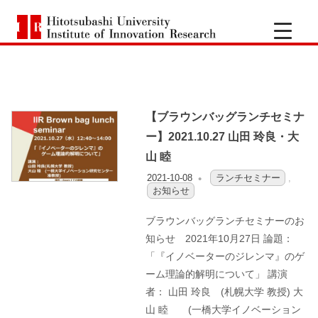
コ
一
カテゴリー:
ランチセミナー
ン
Hitotsubashi
橋
テ
University
Institute
ン
of
大
Innovation
ツ
Research
へ
学
【ブラウンバッグランチセミナ
ス
ー】2021.10.27 山田 玲良・大
キ
イ
山 睦
ッ
2021-10-08
OFO3_TESTIIR
ランチセミナー
,
ノ
プ
お知らせ
ベ
ブラウンバッグランチセミナーのお
知らせ 2021年10月27日 論題：
ー
「『イノベーターのジレンマ』のゲ
ーム理論的解明について」 講演
シ
者： 山田 玲良 (札幌大学 教授) 大
山 睦 (一橋大学イノベーション