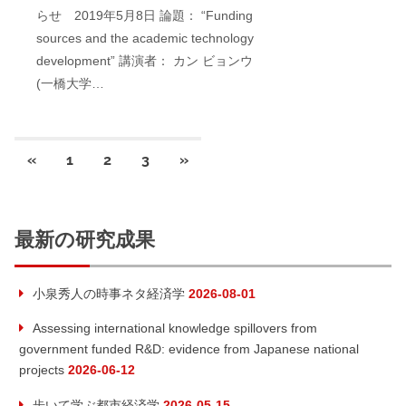
らせ 2019年5月8日 論題： “Funding
sources and the academic technology
development” 講演者： カン ビョンウ
(一橋大学…
«
前
1
2
3
次
»
投
の
の
稿
記
記
事
事
最新の研究成果
の
ペ
小泉秀人の時事ネタ経済学
2026-08-01
ー
Assessing international knowledge spillovers from
government funded R&D: evidence from Japanese national
ジ
projects
2026-06-12
歩いて学ぶ都市経済学
2026-05-15