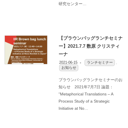
ョ
研究センター…
ン
研
【ブラウンバッグランチセミナ
究
ー】2021.7.7 数原 クリスティ
ーナ
セ
2021-06-15
OFO3_TESTIIR
ランチセミナー
,
お知らせ
ン
ブラウンバッグランチセミナーのお
タ
知らせ 2021年7月7日 論題：
“Metaphorical Translations – A
ー
Process Study of a Strategic
Initiative at No…