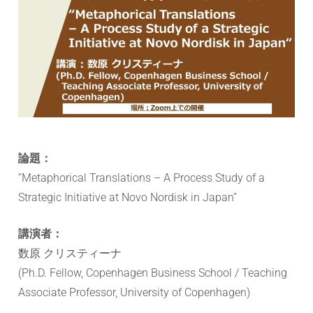
ョ
ン
研
究
セ
論題：
ン
“Metaphorical Translations – A Process Study of a
Strategic Initiative at Novo Nordisk in Japan”
タ
講演者：
ー
数原 クリスティーナ
(Ph.D. Fellow, Copenhagen Business School / Teaching
Associate Professor, University of Copenhagen)