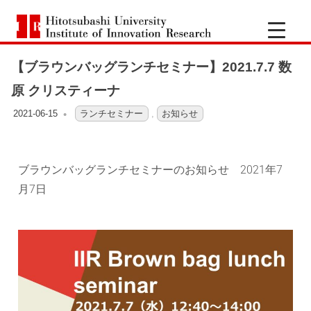
一
Hitotsubashi
橋
University
Institute
【ブラウンバッグランチセミナー】2021.7.7 数
of
大
Innovation
原 クリスティーナ
Research
学
2021-06-15
OFO3_TESTIIR
ランチセミナー
,
お知らせ
イ
ブラウンバッグランチセミナーのお知らせ 2021年7
ノ
月7日
ベ
ー
シ