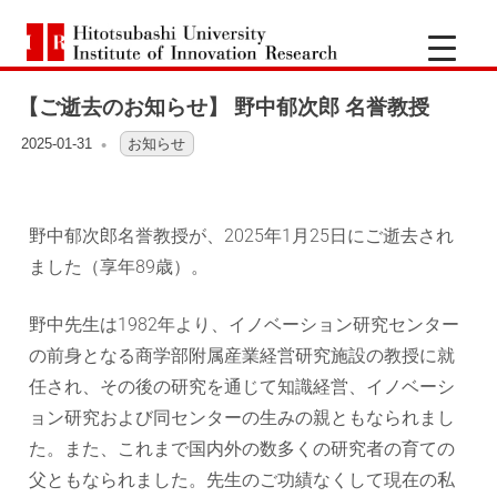
一
Hitotsubashi
橋
University
Institute
【ご逝去のお知らせ】 野中郁次郎 名誉教授
of
大
Innovation
Research
2025-01-31
OFO3_TESTIIR
お知らせ
学
イ
野中郁次郎名誉教授が、2025年1月25日にご逝去され
ました（享年89歳）。
ノ
野中先生は1982年より、イノベーション研究センター
ベ
の前身となる商学部附属産業経営研究施設の教授に就
任され、その後の研究を通じて知識経営、イノベーシ
ー
ョン研究および同センターの生みの親ともなられまし
シ
た。また、これまで国内外の数多くの研究者の育ての
父ともなられました。先生のご功績なくして現在の私