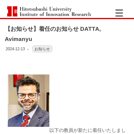
一
Hitotsubashi
橋
University
Institute
【お知らせ】着任のお知らせ DATTA,
of
大
Innovation
Avimanyu
Research
学
2024-12-13
OFO3_TESTIIR
お知らせ
イ
ノ
ベ
ー
シ
以下の教員が新たに着任いたしまし