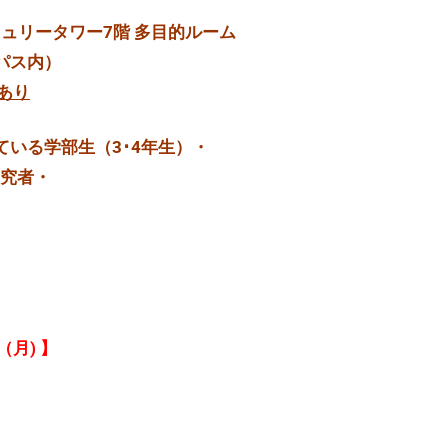
ュリータワー7階 多目的ルーム
ス内）
あり
いる学部生（3･4年生）・
究者・
（月) 】