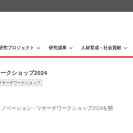
一
橋
大
研究プロジェクト
研究成果
人材育成・社会貢献
学
イ
ノ
ークショップ2024
ベ
リサーチワークショップ
ー
シ
イノベーション・リサーチワークショップ2024を開
ョ
ン
研