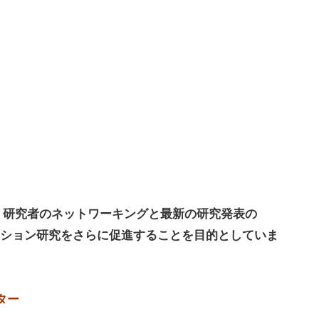
究
セ
ン
タ
ー
は、研究者のネットワーキングと最新の研究発表の
ション研究をさらに促進することを目的としていま
ター