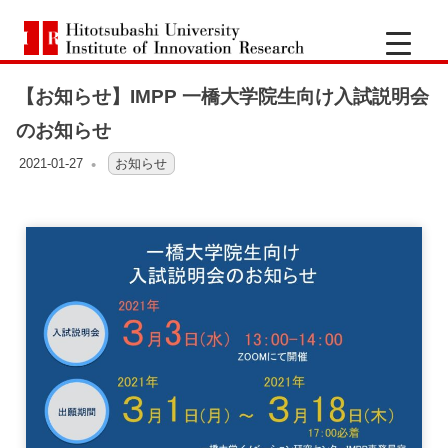
一
Hitotsubashi
橋
University
Institute
【お知らせ】IMPP 一橋大学院生向け入試説明会
of
大
Innovation
のお知らせ
Research
学
2021-01-27
OFO3_TESTIIR
お知らせ
イ
ノ
ベ
ー
シ