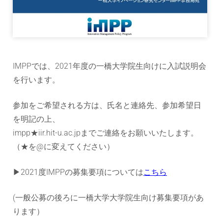
ョ
ン
研
IMPPでは、2021年度の一橋大学院生向けに入試説明会
究
を行います。
セ
参加をご希望される方は、氏名と連絡先、参加希望日
を明記の上、
ン
impp★iir.hit-u.ac.jpまでご連絡をお願いいたします。
タ
（★を@に変えてください）
ー
▶︎2021度IMPPの募集要項については
こちら
(一般公募の後ろに一橋大学大学院生向け募集要項があ
ります）