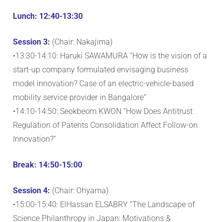
Lunch: 12:40-13:30
Session 3:
(Chair: Nakajima)
•13:30-14:10: Haruki SAWAMURA “How is the vision of a
start-up company formulated envisaging business
model innovation? Case of an electric-vehicle-based
mobility service provider in Bangalore“
•14:10-14:50: Seokbeom KWON “How Does Antitrust
Regulation of Patents Consolidation Affect Follow-on
Innovation?”
Break: 14:50-15:00
Session 4:
(Chair: Ohyama)
•15:00-15:40: ElHassan ELSABRY “The Landscape of
Science Philanthropy in Japan: Motivations &