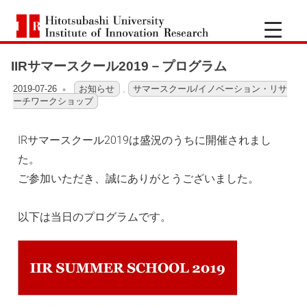
一
Hitotsubashi
橋
University
Institute
IIRサマースクール2019－プログラム
of
大
Innovation
Research
2019-07-26
OFO2_TESTIIR
お知らせ
,
サマースクール/イノベーション・リサ
ーチワークショップ
学
IRサマースクール2019は盛況のうちに開催されまし
イ
た。
ノ
ご参加いただき、誠にありがとうございました。
ベ
以下は当日のプログラムです。
ー
シ