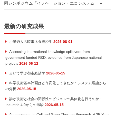
稿
の
記
同シンポジウム「イノベーション・エコシステム」
ナ
記
事:
事:
ビ
最新の研究成果
ゲ
小泉秀人の時事ネタ経済学
2026-08-01
ー
Assessing international knowledge spillovers from
シ
government funded R&D: evidence from Japanese national
projects
2026-06-12
ョ
歩いて学ぶ都市経済学
2026-05-15
ン
科学技術基本計画はどう変化してきたか：システム理論から
の分析
2026-05-15
誰が技術と社会の関係性のビジョンの具体化を行うのか：
Industrie 4.0からの示唆
2026-05-15
Advancement in Cell and Gene Therapy Research: A 35-Year