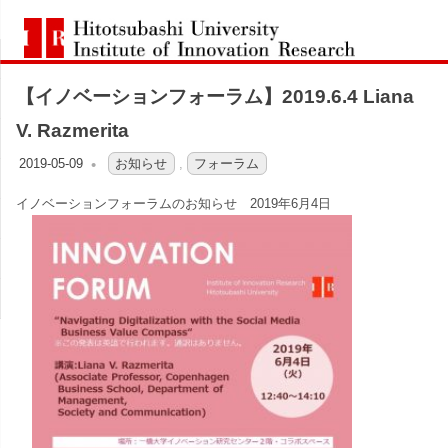
コ
一
ン
Hitotsubashi
橋
テ
University
Institute
【イノベーションフォーラム】2019.6.4 Liana
ン
of
大
Innovation
ツ
V. Razmerita
Research
へ
学
2019-05-09
OFO2_TESTIIR
お知らせ
,
フォーラム
ス
イノベーションフォーラムのお知らせ 2019年6月4日
イ
キ
ッ
ノ
プ
ベ
ー
シ