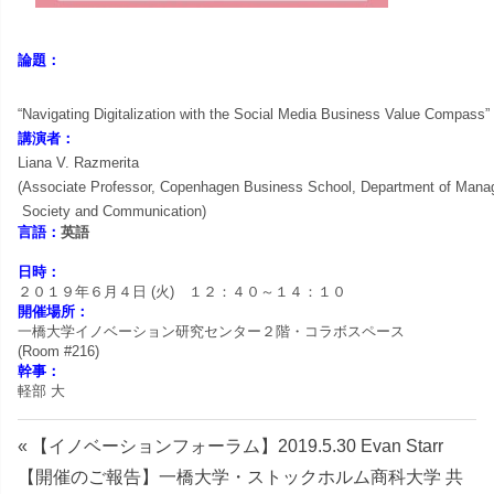
ョ
ン
論題：
研
“Navigating Digitalization with the Social Media Business Value Compass
”
講演者：
究
Liana V. Razmerita
(Associate Professor, Copenhagen Business School, Department of Man
セ
Society and Communication
)
言語：
英語
ン
日時：
２０１９年６
月４日 (火) １２：４０～１４：１０
開催場所：
タ
一橋大学イノベーション研究センター２階・コラボスペース
(Room #216)
ー
幹事：
軽部 大
投
前
【イノベーションフォーラム】2019.5.30 Evan Starr
次
の
【開催のご報告】一橋大学・ストックホルム商科大学 共