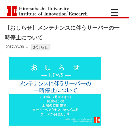
コ
一
ン
Hitotsubashi
橋
テ
University
Institute
【おしらせ】メンテナンスに伴うサーバーの一
ン
of
大
Innovation
ツ
時停止について
Research
へ
学
2017-06-30
OFO2_TESTIIR
お知らせ
ス
キ
イ
ッ
ノ
プ
ベ
ー
シ