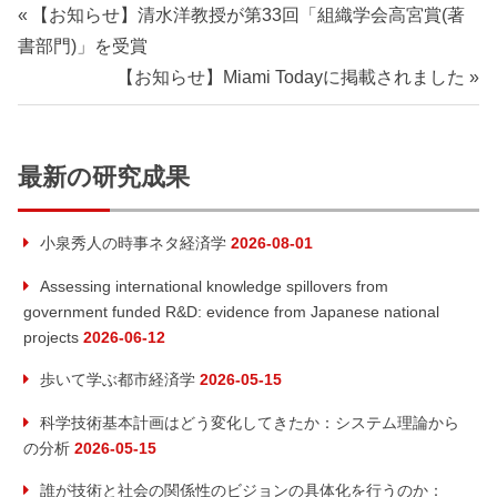
投
前
【お知らせ】清水洋教授が第33回「組織学会高宮賞(著
の
書部門)」を受賞
稿
記
次
【お知らせ】Miami Todayに掲載されました
ナ
事:
の
記
ビ
事:
最新の研究成果
ゲ
小泉秀人の時事ネタ経済学
2026-08-01
ー
Assessing international knowledge spillovers from
シ
government funded R&D: evidence from Japanese national
projects
2026-06-12
ョ
歩いて学ぶ都市経済学
2026-05-15
ン
科学技術基本計画はどう変化してきたか：システム理論から
の分析
2026-05-15
誰が技術と社会の関係性のビジョンの具体化を行うのか：