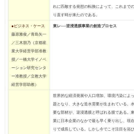
れに匹敵する発想の転換によって、これまで
り直す時が来たのである。
●ビジネス・ケース
東レ──逆浸透膜事業の創造プロセス
藤原雅俊／青島矢一
／三木朋乃（京都産
業大学経営学部准教
授／一橋大学イノベ
ーション研究センタ
ー准教授／立教大学
経営学部助教）
世界的な経済発展や人口増加、環境汚染によ
題となり、大きな造水需要が生まれている。
要な部材が、逆浸透膜と呼ばれる膜である。
業に日本企業のなかで最も早く乗り出し、現
りで成長している。しかし今でこそ注目を浴