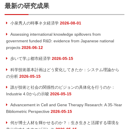
ナ
事:
事:
最新の研究成果
ビ
小泉秀人の時事ネタ経済学
2026-08-01
ゲ
Assessing international knowledge spillovers from
ー
government funded R&D: evidence from Japanese national
projects
2026-06-12
シ
歩いて学ぶ都市経済学
2026-05-15
ョ
科学技術基本計画はどう変化してきたか：システム理論から
の分析
2026-05-15
ン
誰が技術と社会の関係性のビジョンの具体化を行うのか：
Industrie 4.0からの示唆
2026-05-15
Advancement in Cell and Gene Therapy Research: A 35-Year
Bibliometric Perspective
2026-05-15
何が博士人材を輝かせるのか？：生き生きと活躍する環境を