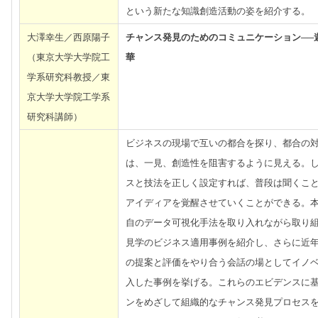
という新たな知識創造活動の姿を紹介する。
大澤幸生／西原陽子
チャンス発見のためのコミュニケーション──
（東京大学大学院工
華
学系研究科教授／東
京大学大学院工学系
研究科講師）
ビジネスの現場で互いの都合を探り、都合の
は、一見、創造性を阻害するように見える。
スと技法を正しく設定すれば、普段は聞くこ
アイディアを覚醒させていくことができる。
自のデータ可視化手法を取り入れながら取り
見学のビジネス適用事例を紹介し、さらに近
の提案と評価をやり合う会話の場としてイノ
入した事例を挙げる。これらのエビデンスに
ンをめざして組織的なチャンス発見プロセス