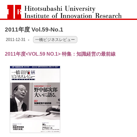
コ
一
ン
橋
Hitotsubashi
テ
University
Institute
2011年度 Vol.59-No.1
ン
of
大
Innovation
ツ
2011-12-31
OFO3_TESTIIR
一橋ビジネスレビュー
Research
へ
学
2011年度<VOL.59 NO.1> 特集：知識経営の最前線
ス
イ
キ
ッ
ノ
プ
ベ
ー
シ