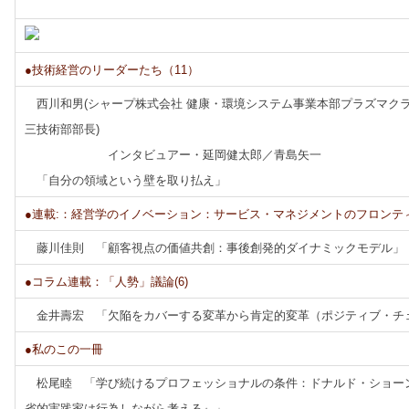
●技術経営のリーダーたち（11）
西川和男(シャープ株式会社 健康・環境システム事業本部プラズマク
三技術部部長)
インタビュアー・延岡健太郎／青島矢一
「自分の領域という壁を取り払え」
●連載:：経営学のイノベーション：サービス・マネジメントのフロンティア
藤川佳則 「顧客視点の価値共創：事後創発的ダイナミックモデル」
●コラム連載：「人勢」議論(6)
金井壽宏 「欠陥をカバーする変革から肯定的変革（ポジティブ・チ
●私のこの一冊
松尾睦 「学び続けるプロフェッショナルの条件：ドナルド・ショー
省的実践家は行為しながら考える』」