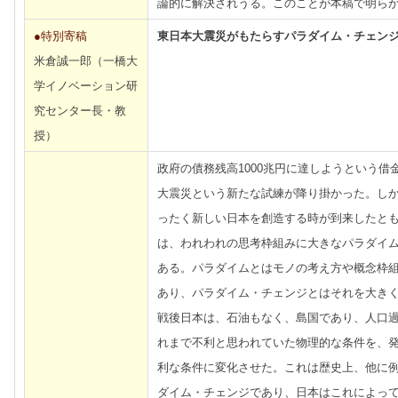
論的に解決されうる。このことが本稿で明ら
●特別寄稿
東日本大震災がもたらすパラダイム・チェン
米倉誠一郎（一橋大
学イノベーション研
究センター長・教
授）
政府の債務残高1000兆円に達しようという借
大震災という新たな試練が降り掛かった。し
ったく新しい日本を創造する時が到来したと
は、われわれの思考枠組みに大きなパラダイ
ある。パラダイムとはモノの考え方や概念枠
あり、パラダイム・チェンジとはそれを大き
戦後日本は、石油もなく、島国であり、人口
れまで不利と思われていた物理的な条件を、
利な条件に変化させた。これは歴史上、他に
ダイム・チェンジであり、日本はこれによっ