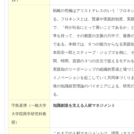
戦略の究極はアリストテレスのいう「フロネ
る。フロネシスとは、賢慮や実践的知恵、実
で、「何が社会にとって善いことであるか」
準を持って、その都度の文脈の只中で、最善
である。本稿では、６つの能力からなる実践
本田宗一郎とスティーブ・ジョブズを例に、
間、時間、資源の３つの次元で捉えるモデル
実践知のリーダーシップの組織的育成と場づ
イノベーションを起こしていく共同体づくり
発の知識経営理論のパイオニアによる、研究
る。
守島基博（一橋大学
知識創造を支える人材マネジメント
大学院商学研究科教
授）
これまでの人材マネジメントは、課題（タス