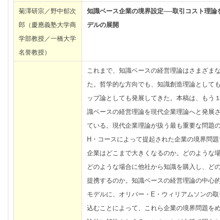
菊澤研宗／野中郁次
知識ベース企業の境界設定──取引コスト理論を
郎（慶應義塾大学商
デルの展開
学部教授／一橋大学
名誉教授）
これまで、知識ベースの経営理論はさまざま
た。哲学的な方向でも、知識創造理論として
ップ論としても発展してきた。本稿は、もう
識ベースの経営理論を現代企業理論へと発展
ている。現代企業理論が扱う最も重要な問題
H・コースによって提起された企業の境界問題
企業はどこまで大きくなるのか。どのような
どのような場合に他社から知識を購入し、ど
提携するのか。知識ベースの経営理論の中心的モ
モデルに、オリバー・E・ウィリアムソンの取
込むことによって、これら企業の境界問題を