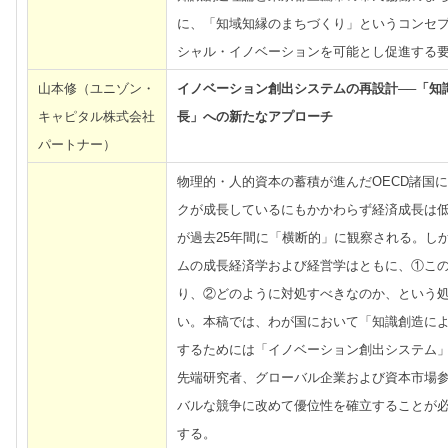
に、「知域知縁のまちづくり」というコンセ
シャル・イノベーションを可能とし促進する
山本修（ユニゾン・
イノベーション創出システムの再設計──「知
キャピタル株式会社
長」への新たなアプローチ
パートナー）
物理的・人的資本の蓄積が進んだOECD諸国
クが成長しているにもかかわらず経済成長は
が過去25年間に「横断的」に観察される。し
ムの成長経済学および経営学はともに、①こ
り、②どのように対処すべきなのか、という
い。本稿では、わが国において「知識創造に
するためには「イノベーション創出システム
先端研究者、グローバル企業および資本市場
バルな競争に改めて優位性を確立することが
する。