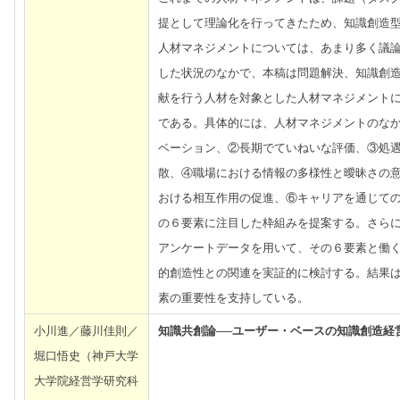
提として理論化を行ってきたため、知識創造
人材マネジメントについては、あまり多く議
した状況のなかで、本稿は問題解決、知識創
献を行う人材を対象とした人材マネジメント
である。具体的には、人材マネジメントのな
ベーション、②長期でていねいな評価、③処
散、④職場における情報の多様性と曖昧さの
おける相互作用の促進、⑥キャリアを通じて
の６要素に注目した枠組みを提案する。さら
アンケートデータを用いて、その６要素と働
的創造性との関連を実証的に検討する。結果
素の重要性を支持している。
小川進／藤川佳則／
知識共創論──ユーザー・ベースの知識創造経
堀口悟史（神戸大学
大学院経営学研究科