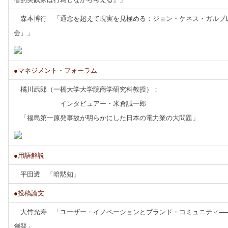
森本博行 「通念を超えて現実を見極める：ジョン・ケネス・ガルブ
会』」
●マネジメント・フォーラム
橘川武郎（一橋大学大学院商学研究科教授）：
インタビュアー・米倉誠一郎
「福島第一原発事故が明らかにした日本の電力業の大問題」
●用語解説
平田透 「暗黙知」
●投稿論文
大竹光寿 「ユーザー・イノベーションとブランド・コミュニティ──
創発」