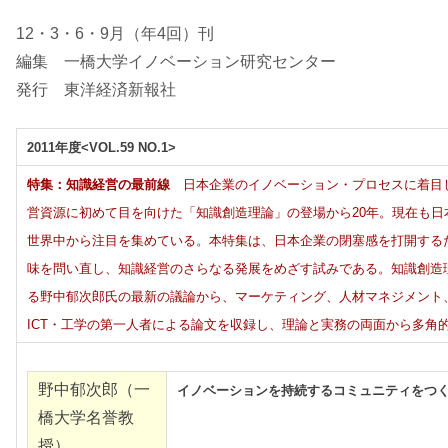
ョ
12・3・6・9月（年4回）刊
ン
編集 一橋大学イノベーション研究センター
発行 東洋経済新報社
研
究
2011年度<VOL.59 NO.1>
特集：知識経営の最前線
日本企業のイノベーション・プロセスに着目
セ
営資源に初めて目を向けた「知識創造理論」の登場から20年。現在も日
ン
世界中から注目を集めている。本特集は、日本企業の閉塞感を打開する
味を問い直し、知識経営のさらなる発展をめざす試みである。知識創造
タ
る野中郁次郎氏の最新の議論から、マーケティング、人材マネジメント
ICT・工学の第一人者による論文を収録し、理論と実務の両面から多角
ー
野中郁次郎（一
イノベーションを持続するコミュニティをつ
橋大学名誉教
授）