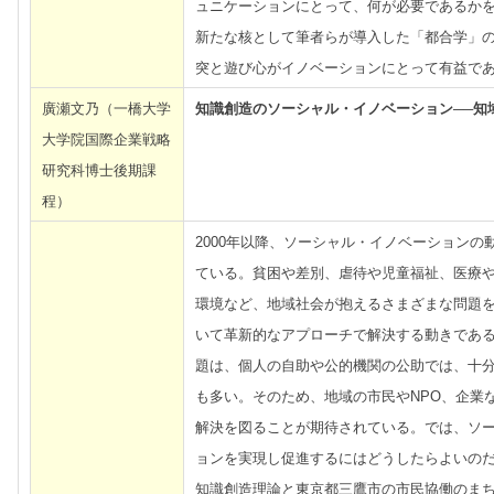
ュニケーションにとって、何が必要であるか
新たな核として筆者らが導入した「都合学」
突と遊び心がイノベーションにとって有益で
廣瀬文乃（一橋大学
知識創造のソーシャル・イノベーション──知
大学院国際企業戦略
研究科博士後期課
程）
2000年以降、ソーシャル・イノベーションの
ている。貧困や差別、虐待や児童福祉、医療
環境など、地域社会が抱えるさまざまな問題
いて革新的なアプローチで解決する動きであ
題は、個人の自助や公的機関の公助では、十
も多い。そのため、地域の市民やNPO、企業
解決を図ることが期待されている。では、ソ
ョンを実現し促進するにはどうしたらよいの
知識創造理論と東京都三鷹市の市民協働のま