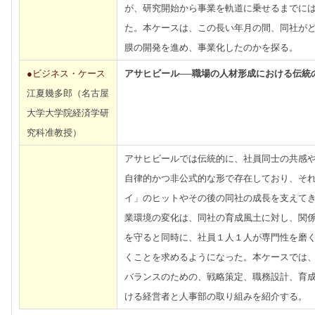
が、研究開始から事業を軌道に乗せるまでに
た。本ケースは、この長い年月の間、同社が
膜の開発を進め、事業化したのかを探る。
●ビジネス・ケース
アサヒビール──職場の人材形成における伝統
江夏幾多郎（名古屋
大学大学院経済学研
究科准教授）
アサヒビールでは伝統的に、社員同士の共感
自律的かつ非公式的な形で存在しており、そ
イ」のヒットやその後の同社の成長を支えて
業環境の変化は、同社の育成風土に対し、関
を守ると同時に、社員１人１人が専門性を磨
くことを求めるようになった。本ケースでは
バランスのための、戦略策定、職務設計、育
ける経営者と人事部の取り組みを紹介する。