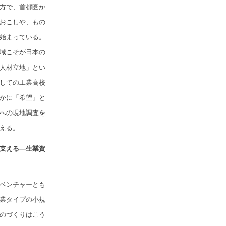
方で、首都圏か
おこしや、もの
始まっている。
域こそが日本の
人材立地」とい
しての工業高校
かに「希望」と
への現地調査を
える。
支える―生業資
ベンチャーとも
業タイプの小規
のづくりはこう