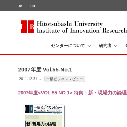
JP
EN
Hitotsubashi
University
センターについて
研究者
コ
Institute
of
ン
Innovation
テ
Research
2007年度 Vol.55-No.1
ン
ツ
2011-12-31
OFO2_TESTIIR
一橋ビジネスレビュー
へ
2007年度<VOL.55 NO.1> 特集：新・現場力の論
ス
キ
ッ
プ