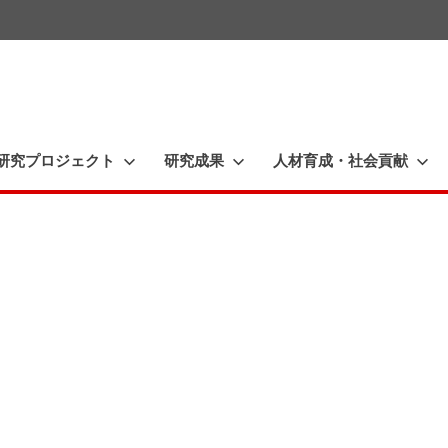
一
橋
大
研究プロジェクト
研究成果
人材育成・社会貢献
学
イ
ノ
ベ
ー
理
シ
ョ
ン
研