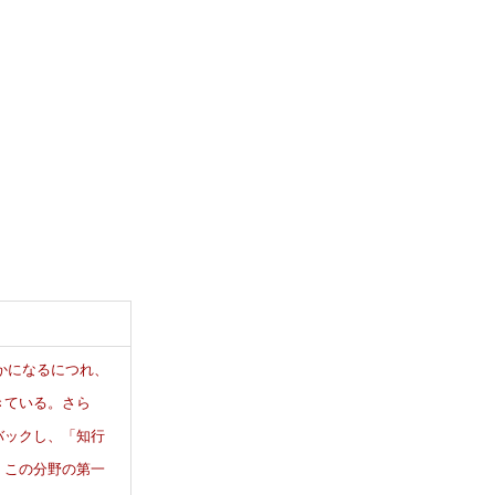
究
セ
ン
タ
ー
かになるにつれ、
きている。さら
バックし、「知行
、この分野の第一