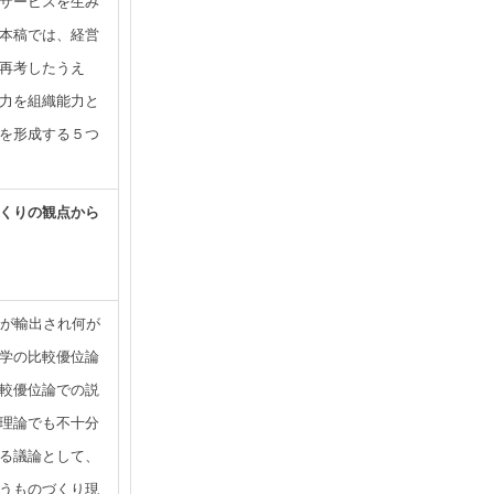
サービスを生み
本稿では、経営
再考したうえ
力を組織能力と
を形成する５つ
くりの観点から
何が輸出され何が
学の比較優位論
較優位論での説
理論でも不十分
る議論として、
うものづくり現