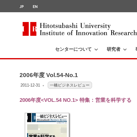
JP
EN
Hitotsubashi
University
センターについて
研究者
コ
Institute
of
ン
Innovation
テ
Research
2006年度 Vol.54-No.1
ン
ツ
2011-12-31
OFO3_TESTIIR
一橋ビジネスレビュー
へ
2006年度<VOL.54 NO.1> 特集：営業を科学する
ス
キ
ッ
プ