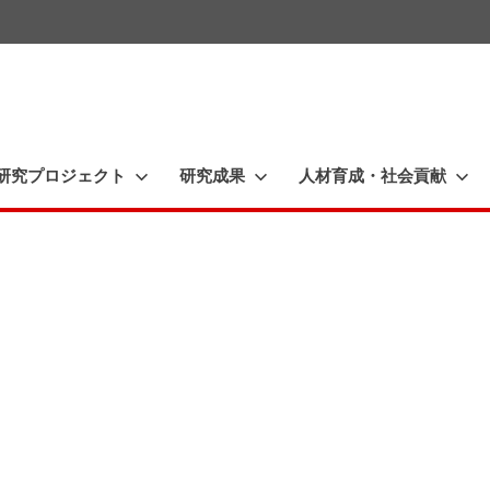
一
橋
大
研究プロジェクト
研究成果
人材育成・社会貢献
学
イ
ノ
ベ
ー
シ
ョ
ン
研