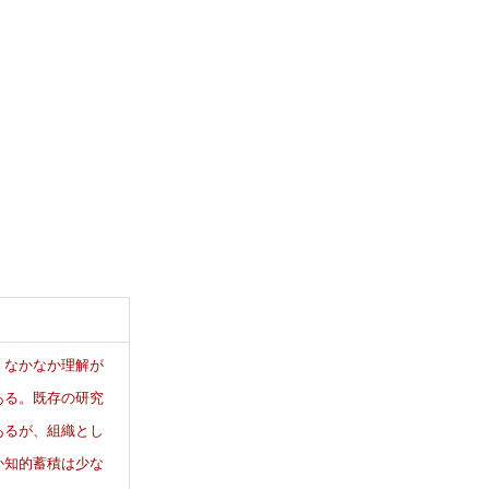
究
セ
ン
タ
ー
、なかなか理解が
ある。既存の研究
あるが、組織とし
か知的蓄積は少な