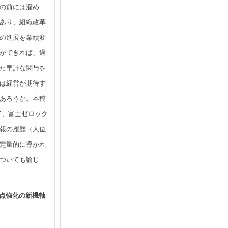
の前には溜め
あり、組織改革
の進展を業績変
ができれば、過
た早計な関与を
は経営が期待す
あろうか。本稿
て、富士ゼロック
報の履歴（人位
定量的に導かれ
ついても論じ
接点強化の新機軸