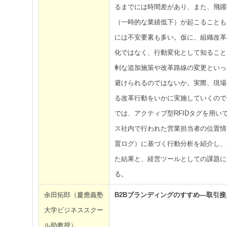
るまでには時間差があり、また、飛躍
（一時的な業績低下）が起こることも
には不安要素も多い。仮に、組織改革
化ではなく、行動変化として知ること
剰な追加施策や改革路線の変更といっ
避けられるのではないか。実際、現場
る改革行動をいかに実施していくので
では、アクティブ型RFIDタグを用い
ス社内で行われた営業担当者の位置情
置ログ）に基づく行動分析を紹介し、
た結果と、経営ツールとしての課題に
る。
余田拓郎（慶應義塾
B2Bブランディングのすすめ―取引
大学ビジネススクー
ル助教授）