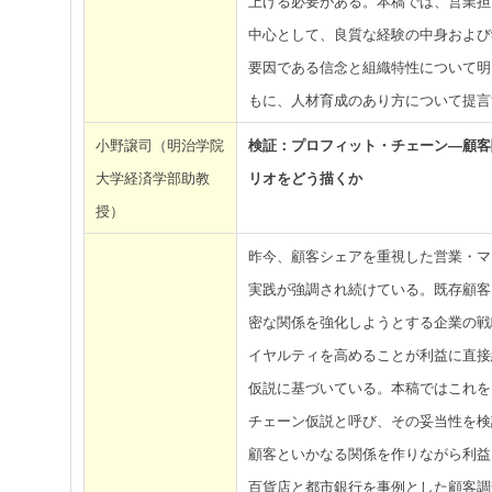
上げる必要がある。本稿では、営業担
中心として、良質な経験の中身および
要因である信念と組織特性について明
もに、人材育成のあり方について提言
小野譲司（明治学院
検証：プロフィット・チェーン―顧客
大学経済学部助教
リオをどう描くか
授）
昨今、顧客シェアを重視した営業・マ
実践が強調され続けている。既存顧客
密な関係を強化しようとする企業の戦
イヤルティを高めることが利益に直接
仮説に基づいている。本稿ではこれを
チェーン仮説と呼び、その妥当性を検
顧客といかなる関係を作りながら利益
百貨店と都市銀行を事例とした顧客調