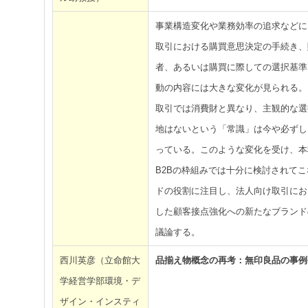
事業構造変化や業務効率の追求などに
取引における購買意思決定の手続き、
者、あるいは購買に際しての選択基準
動の内容には大きな変化が見られる。
取引では消費財と異なり、主観的な選
地はないという「常識」は今や必ずし
っている。このような変化を受け、本
B2Bの枠組みでは十分に検討されて
ドの役割に注目し、法人向け取引にお
した顧客接点強化への新たなブランド
議論する。
西川英彦（立命館大
品揃え物概念の再考：無印良品の事例
学経営学部環境・デ
ザイン・インスティ