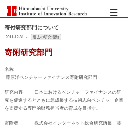
コ
一
ン
Hitotsubashi
橋
テ
University
Institute
寄付研究部門について
ン
of
大
Innovation
ツ
Research
2011-12-31
OFO2_TESTIIR
過去の研究活動
へ
学
寄附研究部門
ス
キ
イ
ッ
名称
ノ
プ
藤原洋ベンチャーファイナンス寄附研究部門
ベ
研究内容 日本におけるベンチャーファイナンスの研
究を促進するとともに急成長する技術志向ベンチャー企業
ー
を支援する専門的財務担当者の育成を目指す。
シ
寄附者 株式会社インターネット総合研究所長 藤