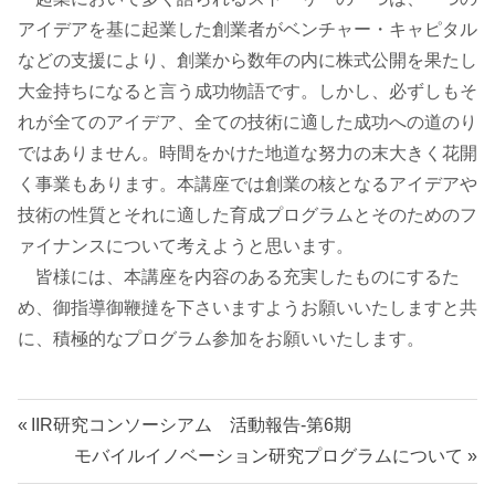
アイデアを基に起業した創業者がベンチャー・キャピタル
などの支援により、創業から数年の内に株式公開を果たし
大金持ちになると言う成功物語です。しかし、必ずしもそ
れが全てのアイデア、全ての技術に適した成功への道のり
ではありません。時間をかけた地道な努力の末大きく花開
く事業もあります。本講座では創業の核となるアイデアや
技術の性質とそれに適した育成プログラムとそのためのフ
ァイナンスについて考えようと思います。
皆様には、本講座を内容のある充実したものにするた
め、御指導御鞭撻を下さいますようお願いいたしますと共
に、積極的なプログラム参加をお願いいたします。
投
前
IIR研究コンソーシアム 活動報告-第6期
の
次
モバイルイノベーション研究プログラムについて
稿
記
の