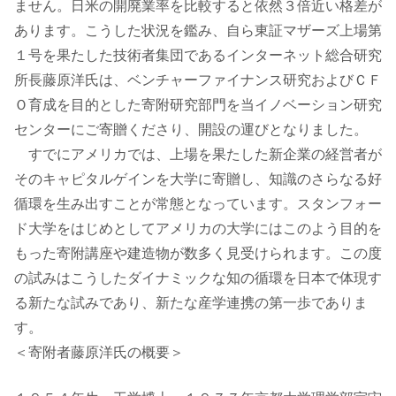
ません。日米の開廃業率を比較すると依然３倍近い格差が
あります。こうした状況を鑑み、自ら東証マザーズ上場第
１号を果たした技術者集団であるインターネット総合研究
所長藤原洋氏は、ベンチャーファイナンス研究およびＣＦ
Ｏ育成を目的とした寄附研究部門を当イノベーション研究
センターにご寄贈くださり、開設の運びとなりました。
すでにアメリカでは、上場を果たした新企業の経営者が
そのキャピタルゲインを大学に寄贈し、知識のさらなる好
循環を生み出すことが常態となっています。スタンフォー
ド大学をはじめとしてアメリカの大学にはこのよう目的を
もった寄附講座や建造物が数多く見受けられます。この度
の試みはこうしたダイナミックな知の循環を日本で体現す
る新たな試みであり、新たな産学連携の第一歩でありま
す。
＜寄附者藤原洋氏の概要＞