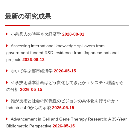
ナ
事:
記
事:
最新の研究成果
ビ
ゲ
小泉秀人の時事ネタ経済学
2026-08-01
ー
Assessing international knowledge spillovers from
government funded R&D: evidence from Japanese national
シ
projects
2026-06-12
ョ
歩いて学ぶ都市経済学
2026-05-15
ン
科学技術基本計画はどう変化してきたか：システム理論から
の分析
2026-05-15
誰が技術と社会の関係性のビジョンの具体化を行うのか：
Industrie 4.0からの示唆
2026-05-15
Advancement in Cell and Gene Therapy Research: A 35-Year
Bibliometric Perspective
2026-05-15