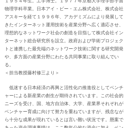
１９５４年生。工学博士。１９７７年京都大学理学部宇宙
物理学科卒業。日本アイ・ビー・エム株式会社、株式会社
アスキーを経て１９９６年、アカデミズムにより発展して
きたインターネット運用技術を産業分野へ広く適応させ、
理想的なネットワーク社会の創造を目指して株式会社イン
ターネット総合研究所を設立。政府および学術プロジェク
トと連携した最先端のネットワーク技術に関する研究開発
や、多方面の産業分野にわたる共同事業に取り組んでい
る。
＜担当教授藤村修三より＞
低迷する日本経済の再興と活性化の推進役としてベンチ
ャーによる新産業の創生が期待されています。この社会的
ニーズを受け、国、地方自治体、大学、産業界それぞれが
ベンチャー育成に向けて努力を重ねていますが、残念なが
ら十分な成果が現れているとは言い難い状況です。懸案で
あった資金調達事情は、ここ数年公的な資金に加え、ベン