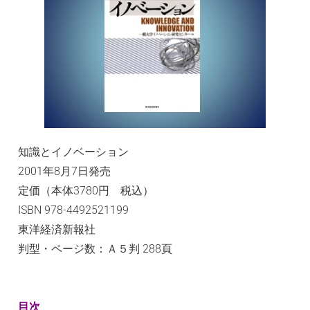
ョ
ン
研
究
セ
知識とイノベーション
ン
2001年8月7日発売
定価（本体3780円 税込）
タ
ISBN 978-4492521199
東洋経済新報社
ー
判型・ページ数：Ａ５判 288頁
目次