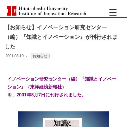
一
Hitotsubashi
橋
University
Institute
【お知らせ】イノベーション研究センター
of
大
Innovation
（編）『知識とイノベーション』が刊行されま
Research
した
学
2001-08-10
OFO2_TESTIIR
お知らせ
イ
ノ
イノベーション研究センター（編）『知識とイノベー
ション』（東洋経済新報社）
ベ
を、
2001年8月7日に刊行されました。
ー
シ