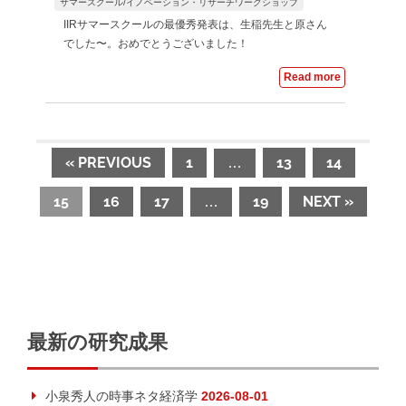
サマースクール/イノベーション・リサーチワークショップ
IIRサマースクールの最優秀発表は、生稲先生と原さん
でした〜。おめでとうございました！
Read more
« PREVIOUS
1
13
14
…
15
16
17
19
NEXT »
…
最新の研究成果
小泉秀人の時事ネタ経済学
2026-08-01