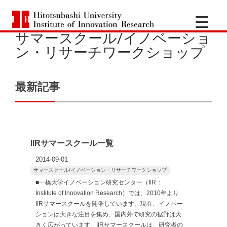
一
Hitotsubashi
橋
サマースクール/イノベーショ
University
Institute
ン・リサーチワークショップ
of
大
Innovation
Research
学
最新記事
イ
ノ
IIRサマースクール一覧
ベ
2014-09-01
サマースクール/イノベーション・リサーチワークショップ
ー
■一橋大学イノベーション研究センター（IIR：
Institute of Innovation Research）では、2010年より
シ
IIRサマースクールを開催しています。現在、イノベー
ションは大きな注目を集め、国内外で研究の裾野は大
きく広がっています。IIRサマースクールは、研究者の