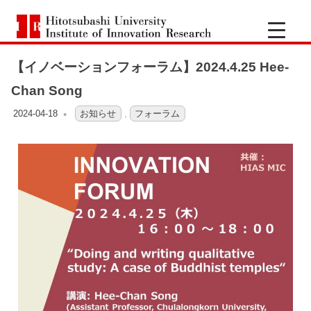
一
Hitotsubashi
橋
University
Institute
【イノベーションフォーラム】2024.4.25 Hee-
of
大
Innovation
Chan Song
Research
学
2024-04-18
OFO3_TESTIIR
お知らせ
,
フォーラム
イ
ノ
ベ
ー
シ