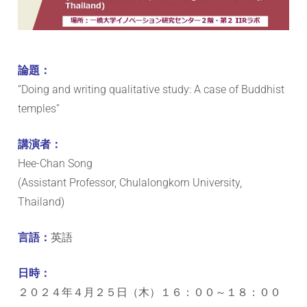
ョ
ン
研
論題：
“Doing and writing qualitative study: A case of Buddhist
究
temples”
セ
講演者：
Hee-Chan Song
ン
(Assistant Professor, Chulalongkorn University,
タ
Thailand)
ー
言語：
英語
日時：
２０２４年４月２５日（木）１６：００～１８：００