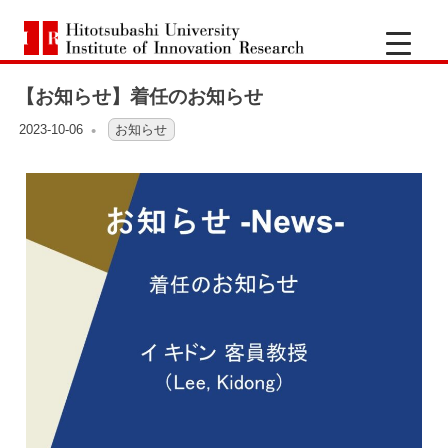
一
Hitotsubashi
橋
University
Institute
【お知らせ】着任のお知らせ
of
大
Innovation
Research
2023-10-06
OFO3_TESTIIR
お知らせ
学
イ
ノ
ベ
ー
シ