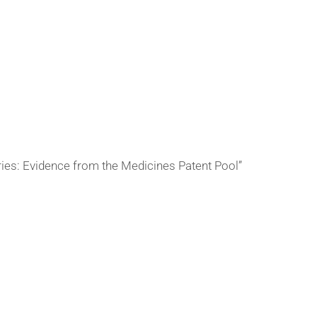
究
セ
ン
タ
ー
ries: Evidence from the Medicines Patent Pool”