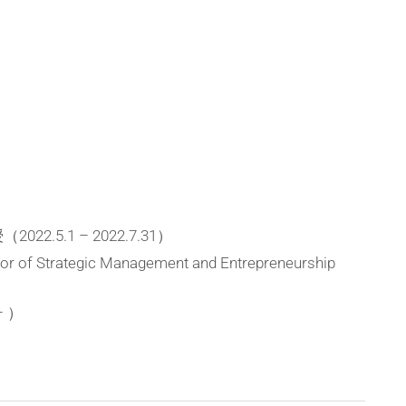
究
セ
ン
タ
ー
2.5.1 – 2022.7.31）
f Strategic Management and Entrepreneurship
– ）