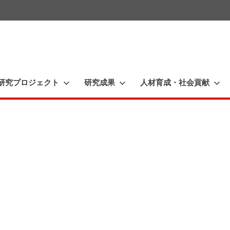
一
橋
大
研究プロジェクト
研究成果
人材育成・社会貢献
学
イ
ノ
ベ
ー
シ
ョ
ン
研