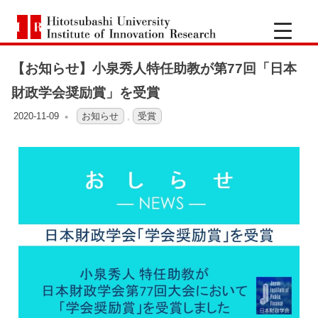
一
Hitotsubashi
橋
University
Institute
【お知らせ】小泉秀人特任助教が第77回「日本
of
大
Innovation
財政学会奨励賞」を受賞
Research
学
2020-11-09
OFO3_TESTIIR
お知らせ
,
受賞
イ
ノ
ベ
ー
シ