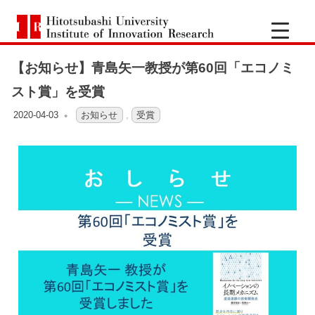
一
Hitotsubashi
橋
University
Institute
【お知らせ】青島矢一教授が第60回「エコノミ
of
大
Innovation
スト賞」を受賞
Research
学
2020-04-03
OFO3_TESTIIR
お知らせ
,
受賞
イ
ノ
ベ
ー
シ