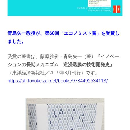
ョ
ン
研
青島矢一教授が、第60回「エコノミスト賞」を受賞し
ました。
究
受賞の著書は、藤原雅俊・青島矢一（著）
『イノベー
セ
ションの長期メカニズム 逆浸透膜の技術開発史』
ン
（東洋経済新報社／2019年8月刊行）です。
https://str.toyokeizai.net/books/9784492534113/
タ
ー