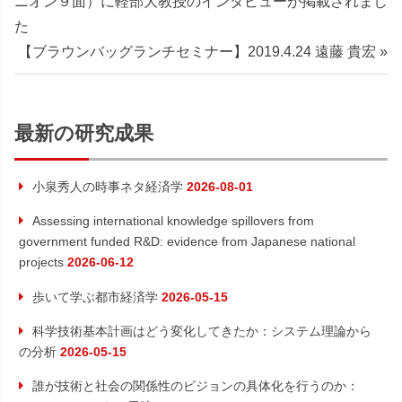
の
ニオン９面）に軽部大教授のインタビューが掲載されまし
稿
記
た
ナ
次
事:
【ブラウンバッグランチセミナー】2019.4.24 遠藤 貴宏
の
ビ
記
ゲ
事:
最新の研究成果
ー
小泉秀人の時事ネタ経済学
2026-08-01
シ
Assessing international knowledge spillovers from
ョ
government funded R&D: evidence from Japanese national
projects
2026-06-12
ン
歩いて学ぶ都市経済学
2026-05-15
科学技術基本計画はどう変化してきたか：システム理論から
の分析
2026-05-15
誰が技術と社会の関係性のビジョンの具体化を行うのか：