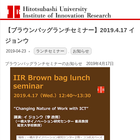
コ
一
ン
Hitotsubashi
橋
テ
University
Institute
【ブラウンバッグランチセミナー】2019.4.17 イ
ン
of
大
Innovation
ツ
ジョンウ
Research
へ
学
2019-04-23
OFO2_TESTIIR
ランチセミナー
,
お知らせ
ス
ブラウンバッグランチセミナーのお知らせ 2019年4月17日
イ
キ
ッ
ノ
プ
ベ
ー
シ