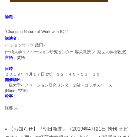
ョ
ン
論題：
研
“Changing Nature of Work with ICT
”
講演者：
究
イ ジョンウ（李 政雨）
(一橋大学イノベーション研究センター 客員教授 ／ 延世大学校教授
)
言語：
英語
セ
日時：
ン
２０１９年４
月１７日 (水) １２：４０～１３：３０
開催場所：
一橋大学イノベーション研究センター２階・コラボスペース
タ
(Room #216)
幹事：
ー
軽部 大
投
前
【お知らせ】『朝日新聞』（2019年4月21日 朝刊 オピ