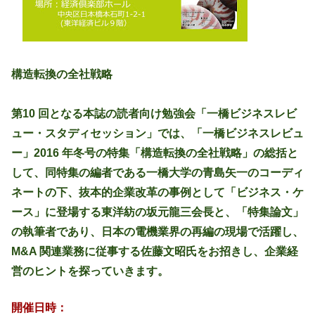
ョ
ン
研
構造転換の全社戦略
究
第10 回となる本誌の読者向け勉強会「一橋ビジネスレビ
ュー・スタディセッション」では、「一橋ビジネスレビュ
セ
ー」2016 年冬号の特集「構造転換の全社戦略」の総括と
ン
して、同特集の編者である一橋大学の青島矢一のコーディ
ネートの下、抜本的企業改革の事例として「ビジネス・ケ
タ
ース」に登場する東洋紡の坂元龍三会長と、「特集論文」
の執筆者であり、日本の電機業界の再編の現場で活躍し、
ー
M&A 関連業務に従事する佐藤文昭氏をお招きし、企業経
営のヒントを探っていきます。
開催日時：