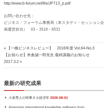
http://www.b-forum.net/file/JP713_p.pdf
お問い合わせ先：
ビジネス・フォーラム事務局（本スタディ・セッション企
画運営担当） 03－3518－6531
投
前
【一橋ビジネスレビュー】 2016年度 Vol.64-No.3
次
の
【お知らせ】米倉誠一郎先生 最終講義のお知らせ
稿
の
記
2017.3.2
ナ
記
事:
事:
ビ
最新の研究成果
ゲ
小泉秀人の時事ネタ経済学
2026-08-01
ー
Assessing international knowledge spillovers from