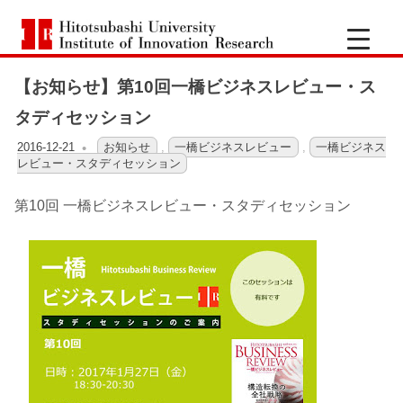
コ
一
ン
Hitotsubashi
橋
テ
University
Institute
【お知らせ】第10回一橋ビジネスレビュー・ス
ン
of
大
Innovation
ツ
タディセッション
Research
へ
学
2016-12-21
OFO2_TESTIIR
お知らせ
,
一橋ビジネスレビュー
,
一橋ビジネス
ス
レビュー・スタディセッション
キ
イ
第10回 一橋ビジネスレビュー・スタディセッション
ッ
ノ
プ
ベ
ー
シ