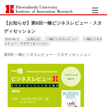
コ
一
ン
Hitotsubashi
橋
テ
University
Institute
【お知らせ】第8回一橋ビジネスレビュー・スタ
ン
of
大
Innovation
ツ
ディセッション
Research
へ
学
2016-06-17
OFO2_TESTIIR
お知らせ
,
一橋ビジネスレビュー
,
一橋ビジネス
ス
レビュー・スタディセッション
キ
イ
第8回 一橋ビジネスレビュー・スタディセッション
ッ
ノ
プ
ベ
ー
シ