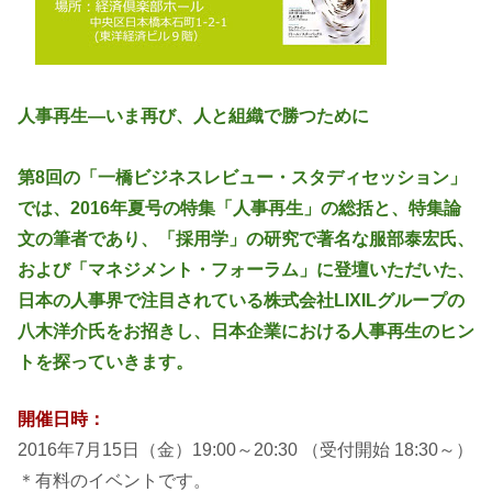
ョ
ン
研
人事再生―いま再び、人と組織で勝つために
究
第8回の「一橋ビジネスレビュー・スタディセッション」
では、2016年夏号の特集「人事再生」の総括と、特集論
セ
文の筆者であり、「採用学」の研究で著名な服部泰宏氏、
ン
および「マネジメント・フォーラム」に登壇いただいた、
日本の人事界で注目されている株式会社LIXILグループの
タ
八木洋介氏をお招きし、日本企業における人事再生のヒン
トを探っていきます。
ー
開催日時：
2016年7月15日（金）19:00～20:30 （受付開始 18:30～）
＊有料のイベントです。