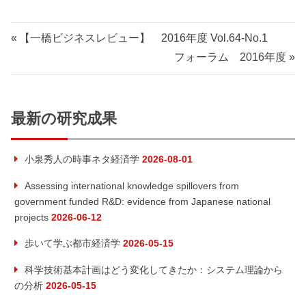
投
前
【一橋ビジネスレビュー】 2016年度 Vol.64-No.1
の
次
フォーラム 2016年度
稿
記
の
ナ
事:
記
事:
最新の研究成果
ビ
ゲ
小泉秀人の時事ネタ経済学
2026-08-01
ー
Assessing international knowledge spillovers from
government funded R&D: evidence from Japanese national
シ
projects
2026-06-12
ョ
歩いて学ぶ都市経済学
2026-05-15
ン
科学技術基本計画はどう変化してきたか：システム理論から
の分析
2026-05-15