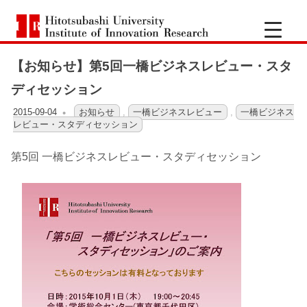
コ
一
ン
Hitotsubashi
橋
テ
University
Institute
【お知らせ】第5回一橋ビジネスレビュー・スタ
ン
of
大
Innovation
ツ
ディセッション
Research
へ
学
2015-09-04
OFO2_TESTIIR
お知らせ
,
一橋ビジネスレビュー
,
一橋ビジネス
ス
レビュー・スタディセッション
キ
イ
第5回 一橋ビジネスレビュー・スタディセッション
ッ
ノ
プ
ベ
ー
シ