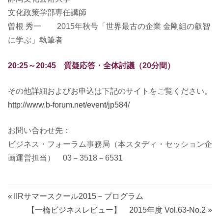
文化政策学部専任講師
曽根 秀一 2015年秋号「世界最古の企業 金剛組の叡智
に学ぶ」執筆者
20:25～20:45 質疑応答・全体討議（20分間）
その他詳細およびお申込は下記のサイトをご覧ください。
http://www.b-forum.net/event/jp584/
お問い合わせ先：
ビジネス・フォーラム事務局（本スタディ・セッション企
画運営担当） 03－3518－6531
投
前
IIRサマースクール2015－プログラム
の
次
【一橋ビジネスレビュー】 2015年度 Vol.63-No.2
稿