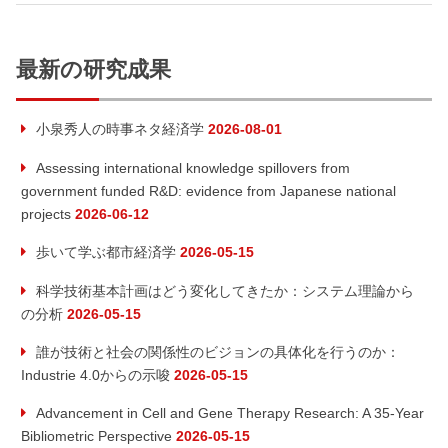
記
の
ナ
事:
記
事:
最新の研究成果
ビ
ゲ
小泉秀人の時事ネタ経済学
2026-08-01
ー
Assessing international knowledge spillovers from
government funded R&D: evidence from Japanese national
シ
projects
2026-06-12
ョ
歩いて学ぶ都市経済学
2026-05-15
ン
科学技術基本計画はどう変化してきたか：システム理論から
の分析
2026-05-15
誰が技術と社会の関係性のビジョンの具体化を行うのか：
Industrie 4.0からの示唆
2026-05-15
Advancement in Cell and Gene Therapy Research: A 35-Year
Bibliometric Perspective
2026-05-15