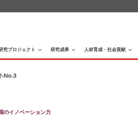
一
橋
大
研究プロジェクト
研究成果
人材育成・社会貢献
学
イ
ノ
No.3
ベ
ー
シ
も強い国のイノベーション力
ョ
ン
研