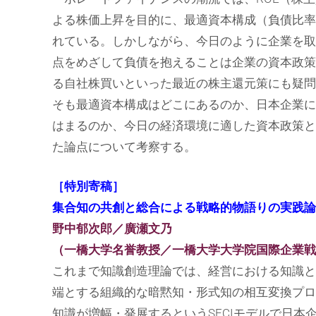
よる株価上昇を目的に、最適資本構成（負債比率
れている。しかしながら、今日のように企業を取
点をめざして負債を抱えることは企業の資本政策
る自社株買いといった最近の株主還元策にも疑問
そも最適資本構成はどこにあるのか、日本企業に
はまるのか、今日の経済環境に適した資本政策と
た論点について考察する。
［特別寄稿］
集合知の共創と総合による戦略的物語りの実践論
野中郁次郎／廣瀬文乃
（一橋大学名誉教授／一橋大学大学院国際企業戦
これまで知識創造理論では、経営における知識と
端とする組織的な暗黙知・形式知の相互変換プロ
知識が増幅・発展するというSECIモデルで日