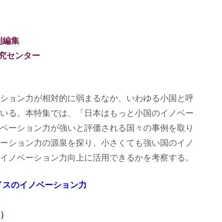
究
セ
刊編集
ン
究センター
タ
ー
ション力が相対的に弱まるなか、いわゆる小国と呼
いる。本特集では、「日本はもっと小国のイノベー
ベーション力が強いと評価される国々の事例を取り
ーション力の源泉を探り、小さくても強い国のイノ
イノベーション力向上に活用できるかを考察する。
イスのイノベーション力
）