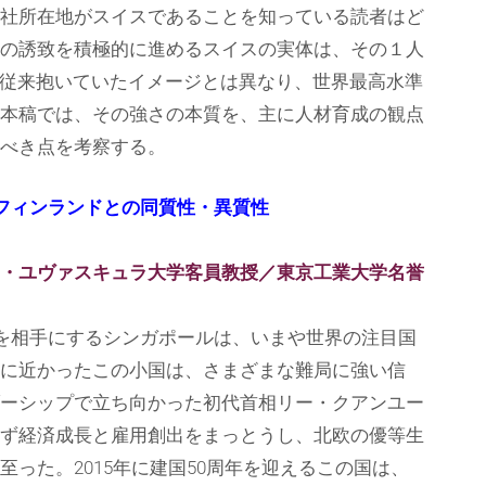
社所在地がスイスであることを知っている読者はど
の誘致を積極的に進めるスイスの実体は、その１人
が従来抱いていたイメージとは異なり、世界最高水準
本稿では、その強さの本質を、主に人材育成の観点
べき点を考察する。
フィンランドとの同質性・異質性
・ユヴァスキュラ大学客員教授／東京工業大学名誉
界を相手にするシンガポールは、いまや世界の注目国
に近かったこの小国は、さまざまな難局に強い信
ーシップで立ち向かった初代首相リー・クアンユー
ず経済成長と雇用創出をまっとうし、北欧の優等生
った。2015年に建国50周年を迎えるこの国は、