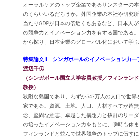
オーラルケアのトップ企業であるサンスターの本
のくらいいるだろうか。外国企業の本社や研究所
当たりGDPが日本の倍近くもあるなど、日本人
の競争力とイノベーション力を有する国である。
から探り、日本企業のグローバル化において学ぶ
特集論文Ⅱ シンガポールのイノベーション力―
渡辺千仭
（シンガポール国立大学客員教授／フィンランド
教授）
狭隘な島国であり、わずか547万人の人口で世
家である。資源、土地、人口、人材すべてが皆無
念、堅固な意志、卓越した構想力と抜群のリーダ
の培ったイノベーション力をもとに、瞬時も休ま
フィンランドと並んで世界競争のトップに伍すに至