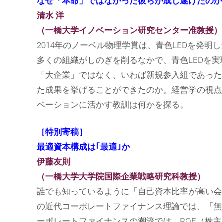
なぜ「本命」ではなかった彼らが成し遂げたのか
清水 洋
（一橋大学イノベーション研究センター准教授）
2014年のノーベル物理学賞は、青色LEDを発
多くの組織がしのぎを削るなかで、青色LEDを
「大企業」ではなく、いわば新規参入組であった
た成果を挙げることができたのか。経営学の視点
ベーションに活かす教訓は何かを探る。
［特別寄稿］
最適資本構成は｢最適｣か
伊藤友則
（一橋大学大学院国際企業戦略研究科教授）
誰でも知っているように「自己資本比率が高い会
の近代コーポレートファイナンス理論では、「無
ーポレートファイナンスの潮流では、ROE（株主