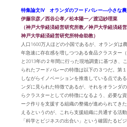
特集論文Ⅳ オランダのフードバレー―小さな農
伊藤宗彦／西谷公孝／松本陽一／渡辺紗理菜
（神戸大学経済経営研究所教／神戸大学経済経
神戸大学経済経営研究所特命助教）
人口1600万人ほどの小国であるが、オランダ
年急速に存在感を増しつつある食品クラスター（
と2013年の２年間に行った現地調査に基づき
られたフードバレーの特徴は以下の３つだ。第１
しながらイノベーションを推進している点である
ンダに見られた特徴であるが、それをオランダの
らクラスターとしての特徴になるよう、必要な資
ーク作りを支援する組織の整備が進められてきた
えるというのが、これら支援組織に共通する活動
「科学とビジネスの出合い」という確固たるビジ