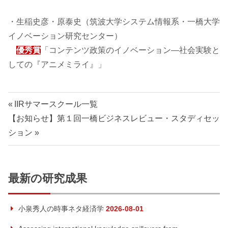
・生稲史彦・原泰史（筑波大学システム情報系・一橋大学
イノベーション研究センター）
優秀賞
「コンテンツ政策のイノベーション―社会実験と
しての『アニメミライ』」
投
前
IIRサマースクール一覧
次
の
【お知らせ】第１回一橋ビジネスレビュー・スタディセッ
稿
の
記
ション
ナ
記
事:
事:
ビ
最新の研究成果
ゲ
小泉秀人の時事ネタ経済学
2026-08-01
ー