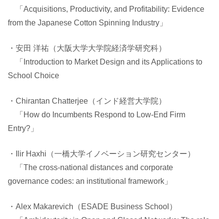
ョ
「Acquisitions, Productivity, and Profitability: Evidence
from the Japanese Cotton Spinning Industry」
ン
・安田 洋祐（大阪大学大学院経済学研究科）
研
「Introduction to Market Design and its Applications to
究
School Choice
セ
・Chirantan Chatterjee（インド経営大学院）
「How do Incumbents Respond to Low-End Firm
ン
Entry?」
タ
・Ilir Haxhi（一橋大学イノベーション研究センター）
ー
「The cross-national distances and corporate
governance codes: an institutional framework」
・Alex Makarevich（ESADE Business School）