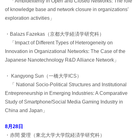
「Ambidexterity in Open and Closed Networks: The role
of knowledge base and network closure in organizations’
exploration activities」
・Balazs Fazekas（京都大学経済学研究科）
「Impact of Different Types of Heterogeneity on
Innovation in Organizational Networks: The Case of the
Japanese Nanotechnology R&D Alliance Network」
・ Kangyong Sun（一橋大学ICS）
「 National Socio-Political Structures and Institutional
Entrepreneurship in Emerging Industries: A Comparative
Study of Smartphone/Social Media Gaming Industry in
China and Japan」
8月28日
・赤間 愛理（東北大学大学院経済学研究科）