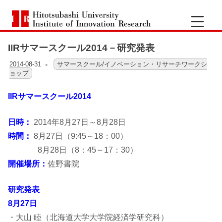
コ
一
ン
Hitotsubashi
橋
テ
University
Institute
IIRサマースクール2014－研究発表
ン
of
大
Innovation
ツ
Research
2014-08-31
OFO2_TESTIIR
サマースクール/イノベーション・リサーチワークシ
ョップ
へ
学
ス
IIRサマースクール2014
キ
イ
ッ
日時：
2014年8月27日～8月28日
ノ
プ
時間：
8月27日（9:45～18：00）
8月28日（8：45～17：30）
ベ
開催場所：
佐野書院
ー
研究発表
シ
8月27日
・大山 睦（北海道大学大学院経済学研究科）